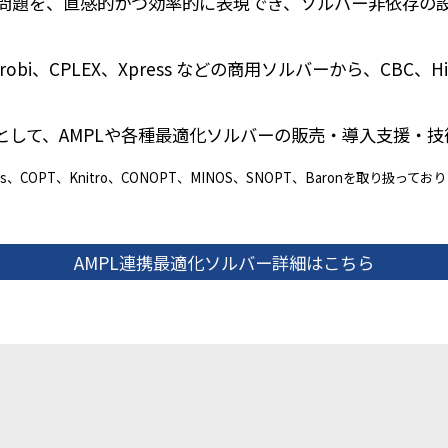
問題を、直感的かつ効率的に表現でき、ソルバー非依存の
i、CPLEX、Xpress などの商用ソルバーから、CBC、H
して、AMPL
や
各種最適化ソルバーの販売・導入支援・技
ress、COPT、Knitro、CONOPT、MINOS、SNOPT、Baronを取り扱ってお
AMPL連携最適化ソルバー詳細はこちら