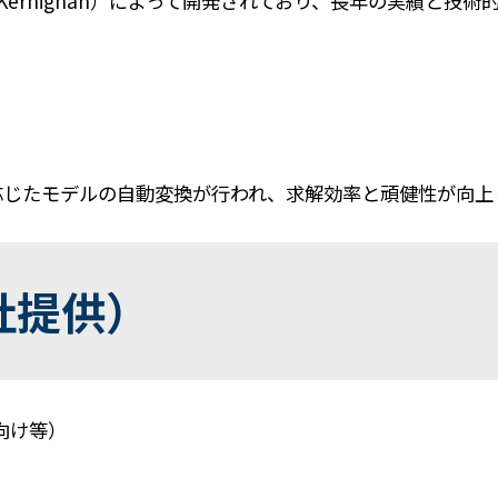
. Kernighan）によって開発されており、長年の実績と
応じたモデルの自動変換が行われ、求解効率と頑健性が向上
社提供）
向け等）